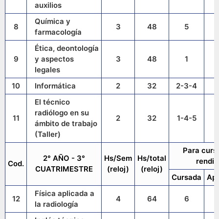
auxilios
Química y
8
3
48
5
farmacología
Ética, deontología
9
y aspectos
3
48
1
legales
10
Informática
2
32
2-3-4
El técnico
radiólogo en su
11
2
32
1-4-5
ámbito de trabajo
(Taller)
Para curs
2° AÑO - 3°
Hs/Sem
Hs/total
rendir
Cod.
CUATRIMESTRE
(reloj)
(reloj)
Cursada
Ap
Física aplicada a
12
4
64
6
la radiología