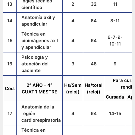
Inglés técnico
13
2
32
11
científico I
Anatomía axil y
14
4
64
8-11
apendicular
Técnica en
6-7-9-
15
bioimágenes axil
4
64
10-11
y apendicular
Psicología y
16
atención del
3
48
9
paciente
Para curs
2° AÑO - 4°
Hs/Sem
Hs/total
rendir
Cod.
CUATRIMESTRE
(reloj)
(reloj)
Cursada
Ap
Anatomia de la
17
región
4
64
14-15
cardiorespiratoria
Técnica en