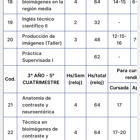
18
bioimágenes en la
4
64
14-15
6-7
región media
Inglés técnico
19
2
32
-
científico II
Producción de
12-15-
20
3
48
7-
imágenes (Taller)
16
Práctica
62
-
Supervisada I
Para curs
3° AÑO - 5°
Hs/Sem
Hs/total
rendir
Cod.
CUATRIMESTRE
(reloj)
(reloj)
Cursada
Ap
Anatomía de
21
contraste y
4
64
17
neuroentérica
Técnica en
bioimágenes de
22
4
64
17-20
1
contraste y