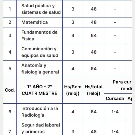
Salud pública y
1
3
48
-
sistemas de salud
2
Matemática
3
48
-
Fundamentos de
3
4
64
-
Física
Comunicación y
4
3
48
-
equipos de salud
Anatomía y
5
4
64
-
fisiología general
Para curs
1° AÑO - 2°
Hs/Sem
Hs/total
rendir
Cod.
CUATRIMESTRE
(reloj)
(reloj)
Cursada
Ap
Introducción a la
6
4
64
1-4
Radiología
Seguridad laboral
7
y primeros
3
48
1-4