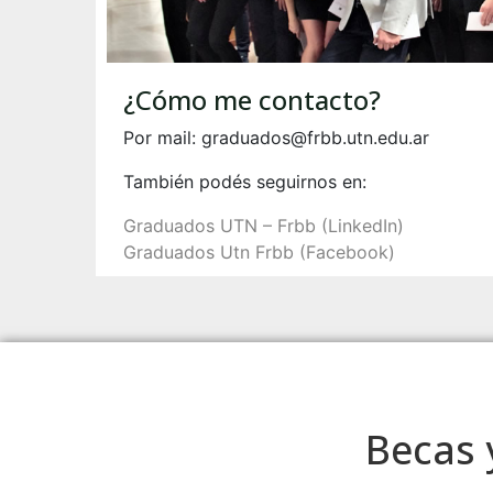
¿Cómo me contacto?
Por mail: graduados@frbb.utn.edu.ar
También podés seguirnos en:
Graduados UTN – Frbb (LinkedIn)
Graduados Utn Frbb (Facebook)
Becas 