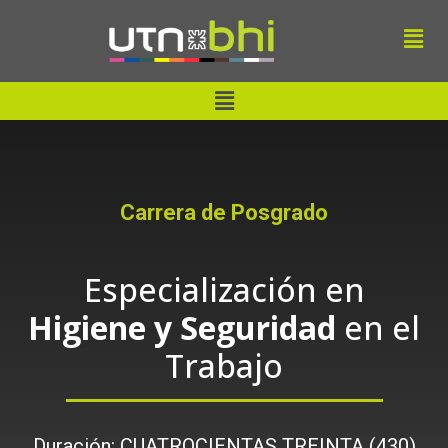
Ir
Men
al
contenido
Menu
Carrera de Posgrado
Especialización en
Higiene y Seguridad
en el
Trabajo
Duración: CUATROCIENTAS TREINTA (430)