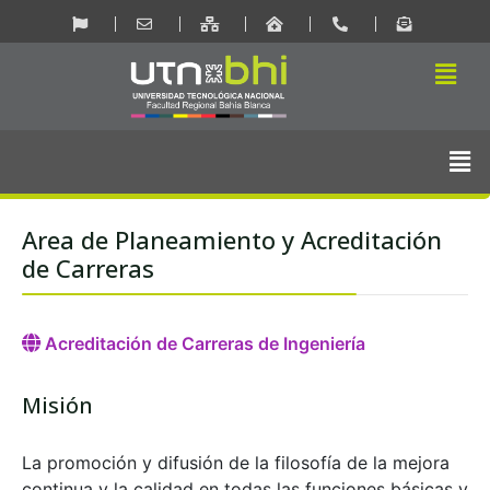
Ir
al
Men
contenido
Men
Area de Planeamiento y Acreditación
de Carreras
Acreditación de Carreras de Ingeniería
Misión
La promoción y difusión de la filosofía de la mejora
continua y la calidad en todas las funciones básicas y