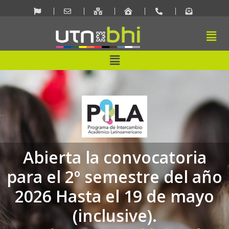
Ir
al
contenido
Men
Menu
Abierta la convocatoria
para el 2º semestre del año
2026 Hasta el 19 de mayo
(inclusive).